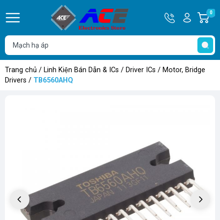
Hotline
Tài
0
G
0932
khoản
h
Hello,
T
762514
Khách
t
Trang chủ
/
Linh Kiện Bán Dẫn & ICs
/
Driver ICs
/
Motor, Bridge
Drivers
/
TB6560AHQ