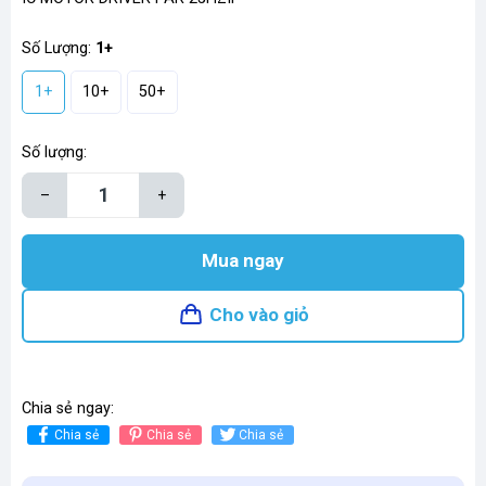
Số Lượng:
1+
1+
10+
50+
Số lượng:
–
+
Mua ngay
Cho vào giỏ
Chia sẻ ngay:
Chia sẻ
Chia sẻ
Chia sẻ