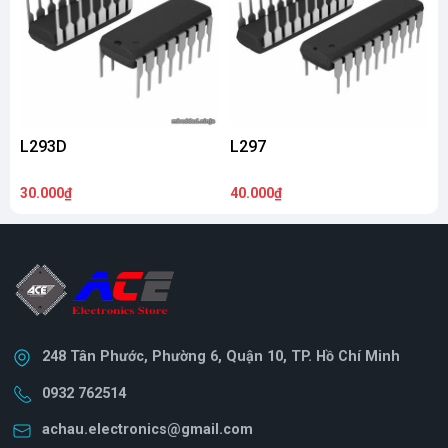
L293D
L297
30.000₫
40.000₫
2
248 Tân Phước, Phường 6, Quận 10, TP. Hồ Chí Minh
0932 762514
achau.electronics@gmail.com