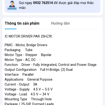
Gọi ngay
0932 762514
để được giải đáp mọi thắc
mắc
Thông tin sản phẩm
Hướng dẫn
IC MOTOR DRIVER PAR 25HZIP,
PMIC - Motor, Bridge Drivers
Packaging Tube
Motor Type - Stepper Bipolar
Motor Type - AC, DC -
Function Driver - Fully Integrated, Control and Power Stage
Output Configuration Full H-Bridge, (2) Dual
Interface Parallel
Applications General Purpose
Current - Output 3A
Voltage - Supply 4.5 V ~ 5.5 V
Voltage - Load 4.5 V ~ 34 V
Mounting Type Through Hole
Package / 25-SIP, Formed Leads