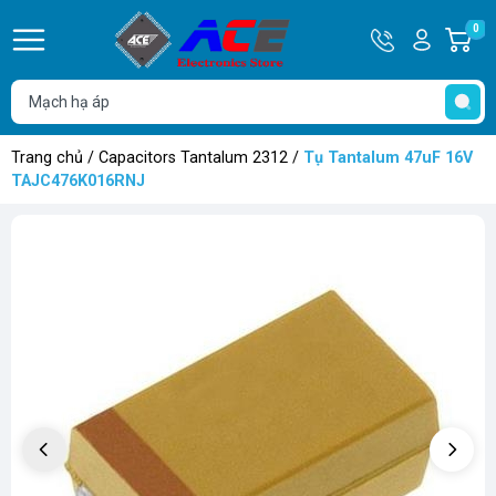
Hotline
Tài
0
G
0932
khoản
h
Hello,
T
762514
Khách
t
Trang chủ
/
Capacitors Tantalum 2312
/
Tụ Tantalum 47uF 16V
TAJC476K016RNJ