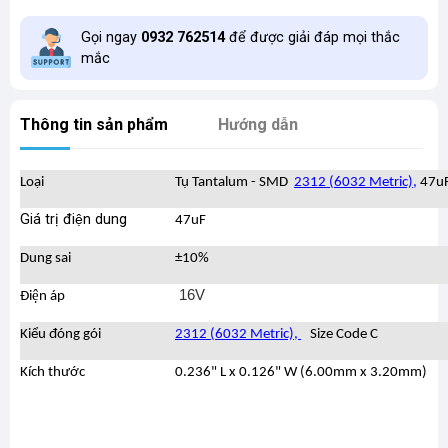
Gọi ngay
0932 762514
để được giải đáp mọi thắc
mắc
Thông tin sản phẩm
Hướng dẫn
Loại
Tụ Tantalum - SMD
2312 (6032 Metric)
,
47u
Giá trị điện dung
47uF
Dung sai
±10%
16V
Điện áp
Kiểu đóng gói
2312 (6032 Metric),
Size Code C
Kích thước
0.236" L x 0.126" W (6.00mm x 3.20mm)