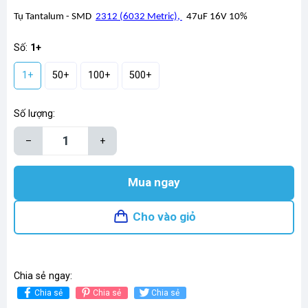
Tụ Tantalum - SMD
2312 (6032 Metric)
,
47uF 16V 10%
Số:
1+
1+
50+
100+
500+
Số lượng:
–
+
Mua ngay
Cho vào giỏ
Chia sẻ ngay:
Chia sẻ
Chia sẻ
Chia sẻ