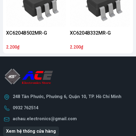
XC6204B502MR-G
XC6204B332MR-G
2.200₫
2.200₫
8
248 Tân Phước, Phường 6, Quận 10, TP. Hồ Chí Minh
0932 762514
achau.electronics@gmail.com
Xem hệ thống cửa hàng