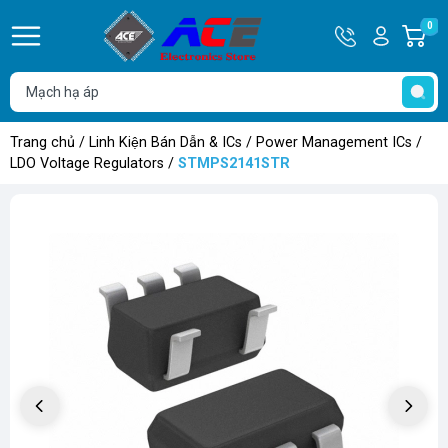
Hotline
Tài
0
G
0932
khoản
h
Hello,
T
762514
Khách
t
Trang chủ
/
Linh Kiện Bán Dẫn & ICs
/
Power Management ICs
/
LDO Voltage Regulators
/
STMPS2141STR