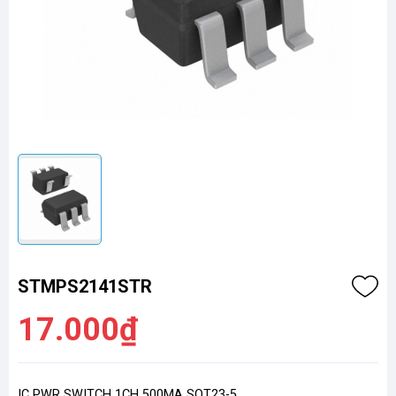
STMPS2141STR
17.000₫
IC PWR SWITCH 1CH 500MA SOT23-5