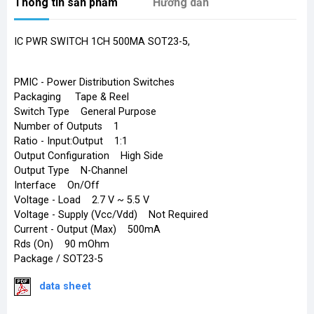
Thông tin sản phẩm
Hướng dẫn
IC PWR SWITCH 1CH 500MA SOT23-5,
PMIC - Power Distribution Switches
Packaging Tape & Reel
Switch Type General Purpose
Number of Outputs 1
Ratio - Input:Output 1:1
Output Configuration High Side
Output Type N-Channel
Interface On/Off
Voltage - Load 2.7 V ~ 5.5 V
Voltage - Supply (Vcc/Vdd) Not Required
Current - Output (Max) 500mA
Rds (On) 90 mOhm
Package / SOT23-5
​
data sheet