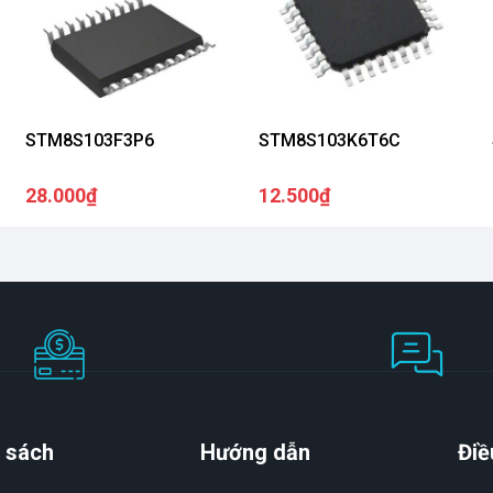
STM8S103F3P6
STM8S103K6T6C
28.000₫
12.500₫
 sách
Hướng dẫn
Điề