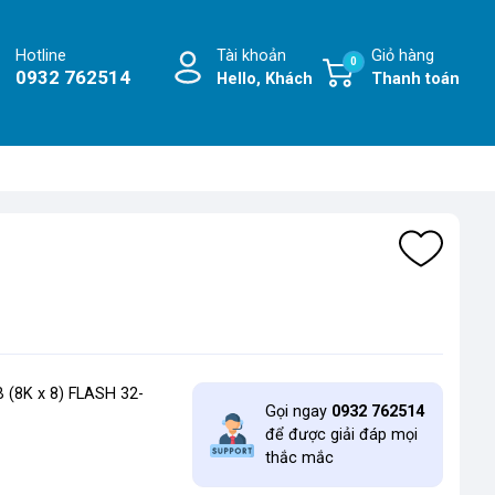
Hotline
Tài khoản
Giỏ hàng
0
0932 762514
Hello, Khách
Thanh toán
 (8K x 8) FLASH 32-
Gọi ngay
0932 762514
để được giải đáp mọi
thắc mắc