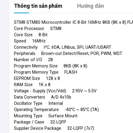
Thông tin sản phẩm
Hướng dẫn
STM8 STM8S Microcontroller IC 8-Bit 16MHz 8KB (8K x 8) F
Core Processor STM8
Core Size 8-Bit
Speed 16MHz
Connectivity I²C, IrDA, LINbus, SPI, UART/USART
Peripherals Brown-out Detect/Reset, POR, PWM, WDT
Number of I/O 28
Program Memory Size 8KB (8K x 8)
Program Memory Type FLASH
EEPROM Size 128 x 8
RAM Size 1K x 8
Voltage - Supply (Vcc/Vdd) 2.95V ~ 5.5V
Data Converters A/D 4x10b
Oscillator Type Internal
Operating Temperature -40°C ~ 85°C (TA)
Mounting Type Surface Mount
Package / Case 32-LQFP
Supplier Device Package 32-LQFP (7x7)