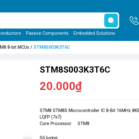
onductors
Passive Components
Embedded Solutions
M8 8-bit MCUs
/
STM8S003K3T6C
STM8S003K3T6C
20.000₫
STM8 STM8S Microcontroller IC 8-Bit 16MHz 8KB
LQFP (7x7)
Core Processor STM8
Số lượng: