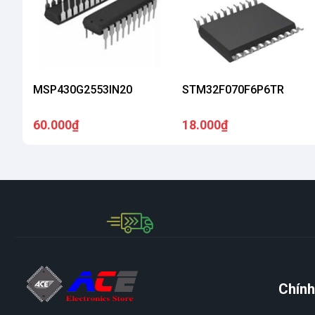
MSP430G2553IN20
STM32F070F6P6TR
60.000₫
18.000₫
Chính