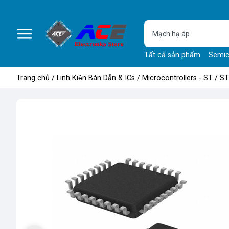
Tất cả sản phẩm
Semic
Trang chủ
/
Linh Kiện Bán Dẫn & ICs
/
Microcontrollers - ST
/
ST