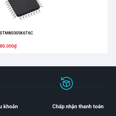
STM8S005K6T6C
80.000₫
u khoản
Chấp nhận thanh toán