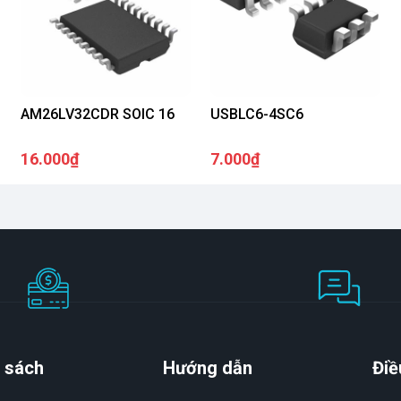
AM26LV32CDR SOIC 16
USBLC6-4SC6
16.000₫
7.000₫
 sách
Hướng dẫn
Điề