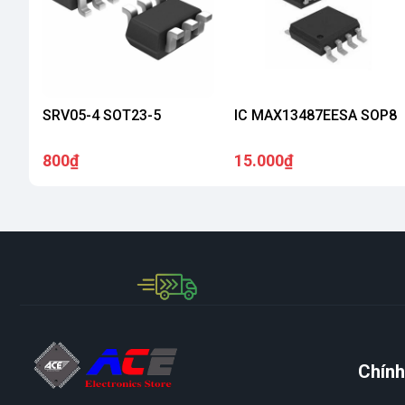
SRV05-4 SOT23-5
IC MAX13487EESA SOP8
800₫
15.000₫
Chính