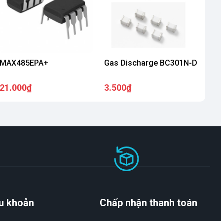
MAX485EPA+
Gas Discharge BC301N-D
21.000₫
3.500₫
u khoản
Chấp nhận thanh toán