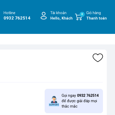
Hotline
Tài khoản
Giỏ hàng
0
0932 762514
Hello, Khách
Thanh toán
Gọi ngay
0932 762514
để được giải đáp mọi
thắc mắc