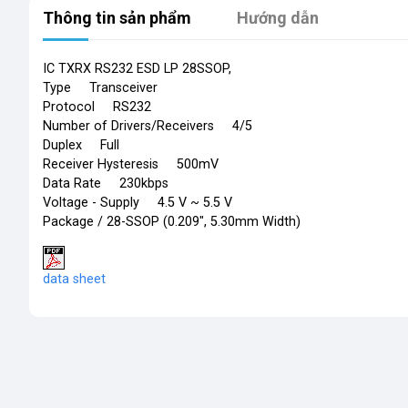
Thông tin sản phẩm
Hướng dẫn
IC TXRX RS232 ESD LP 28S
Type Transceiver
Protocol RS232
Number of Drivers/Receivers 4/5
Duplex Full
Receiver Hysteresis 500mV
Data Rate 230kbps
Voltage - Supply 4.5 V ~ 5.5 V
Package / 28-SSOP (0.209", 5.30mm Width)
​
data sheet