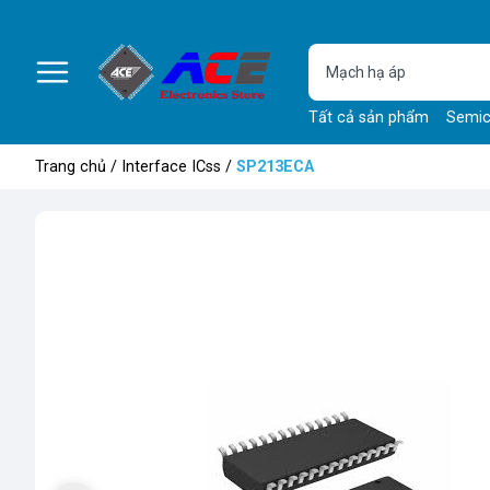
Tất cả sản phẩm
Semic
Trang chủ
/
Interface ICss
/
SP213ECA