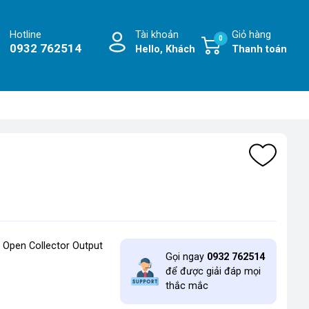
Hotline
Tài khoản
Giỏ hàng
0
0932 762514
Hello, Khách
Thanh toán
t Open Collector Output
Gọi ngay
0932 762514
để được giải đáp mọi
thắc mắc