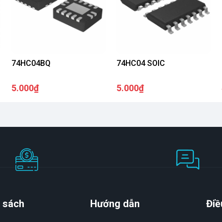
74HC04BQ
74HC04 SOIC
5.000₫
5.000₫
 sách
Hướng dẫn
Điề