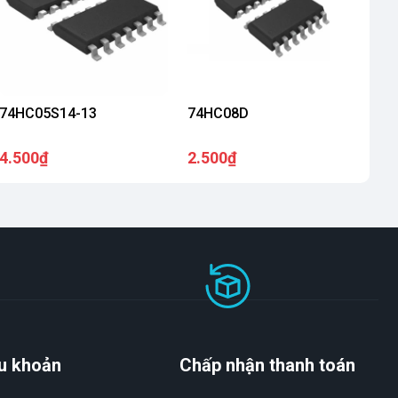
74HC05S14-13
74HC08D
4.500₫
2.500₫
u khoản
Chấp nhận thanh toán