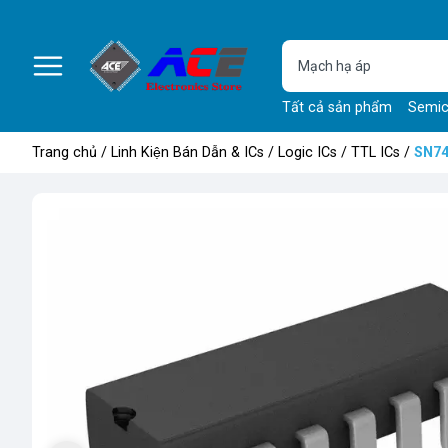
Tất cả sản phẩm
Semic
Trang chủ
/
Linh Kiện Bán Dẫn & ICs
/
Logic ICs
/
TTL ICs
/
SN7