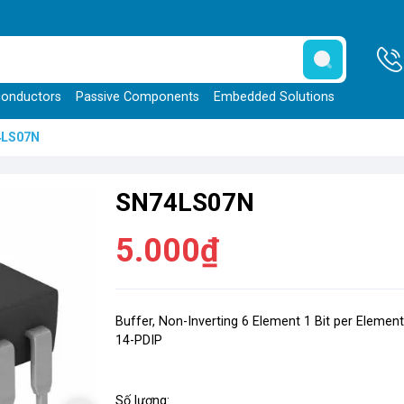
onductors
Passive Components
Embedded Solutions
4LS07N
SN74LS07N
5.000₫
Buffer, Non-Inverting 6 Element 1 Bit per Elemen
14-PDIP
Số lượng: