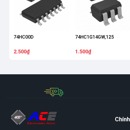
74HC00D
74HC1G14GW,125
2.500₫
1.500₫
Chính