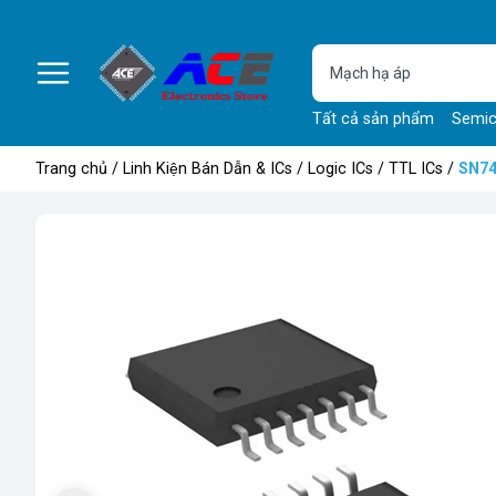
Tất cả sản phẩm
Semic
Trang chủ
/
Linh Kiện Bán Dẫn & ICs
/
Logic ICs
/
TTL ICs
/
SN7