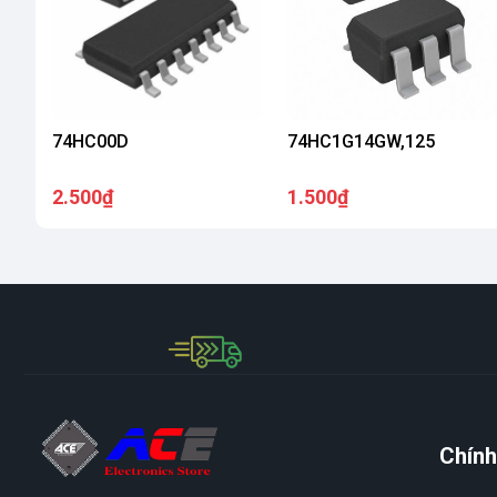
74HC00D
74HC1G14GW,125
2.500₫
1.500₫
Chính