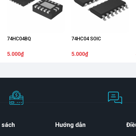
74HC04BQ
74HC04 SOIC
5.000₫
5.000₫
 sách
Hướng dẫn
Điề