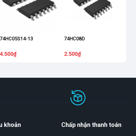
74HC05S14-13
74HC08D
4.500₫
2.500₫
u khoản
Chấp nhận thanh toán