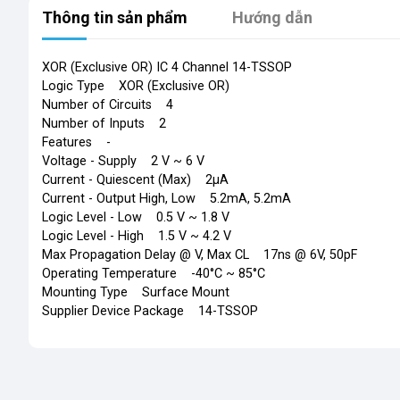
Thông tin sản phẩm
Hướng dẫn
XOR (Exclusive OR) IC 4 Channel 14-TSSOP
Logic Type XOR (Exclusive OR)
Number of Circuits 4
Number of Inputs 2
Features -
Voltage - Supply 2 V ~ 6 V
Current - Quiescent (Max) 2µA
Current - Output High, Low 5.2mA, 5.2mA
Logic Level - Low 0.5 V ~ 1.8 V
Logic Level - High 1.5 V ~ 4.2 V
Max Propagation Delay @ V, Max CL 17ns @ 6V, 50pF
Operating Temperature -40°C ~ 85°C
Mounting Type Surface Mount
Supplier Device Package 14-TSSOP