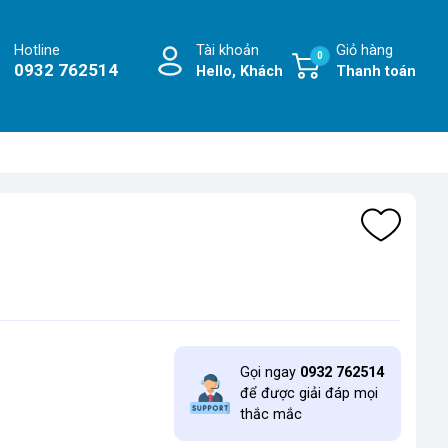
Hotline
Tài khoản
Giỏ hàng
0
0932 762514
Hello, Khách
Thanh toán
Gọi ngay
0932 762514
để được giải đáp mọi
thắc mắc