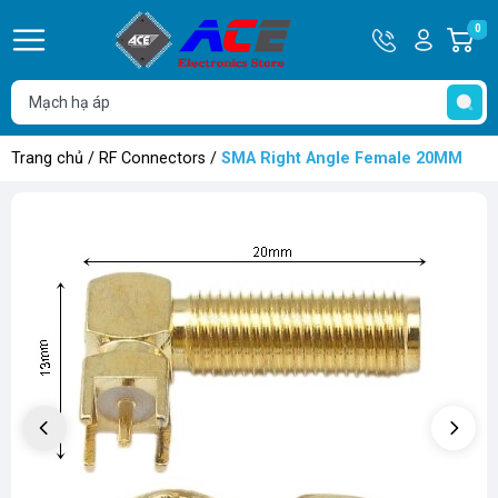
Hotline
Tài
0
G
0932
khoản
h
Hello,
T
762514
Khách
t
Trang chủ
/
RF Connectors
/
SMA Right Angle Female 20MM