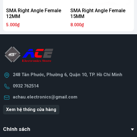
SMA Right Angle Female
SMA Right Angle Female
12MM
15MM
5.000₫
8.000₫
9
248 Tân Phước, Phường 6, Quận 10, TP. Hồ Chí Minh
0932 762514
achau.electronics@gmail.com
Xem hệ thống cửa hàng
Chính sách