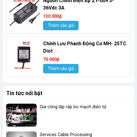
Nguồn Chỉnh Điện Áp ZY-009 3-
36Vdc 3A
130.000₫
Thêm vào giỏ
Chỉnh Lưu Phanh Động Cơ MH- 25TC
Diot
70.000₫
Thêm vào giỏ
Tin tức nổi bật
Gia công lắp ráp bo mạch điện tử
Services Cable Processing