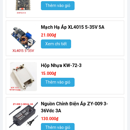
Thêm vào giỏ
Mạch Hạ Áp XL4015 5-35V 5A
21.000₫
Xem chi tiết
Hộp Nhựa KW-72-3
15.000₫
Thêm vào giỏ
Nguồn Chỉnh Điện Áp ZY-009 3-
36Vdc 3A
130.000₫
Thêm vào giỏ