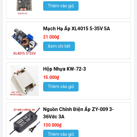
Thêm vào giỏ
Mạch Hạ Áp XL4015 5-35V 5A
21.000₫
Xem chi tiết
Hộp Nhựa KW-72-3
15.000₫
Thêm vào giỏ
Nguồn Chỉnh Điện Áp ZY-009 3-
36Vdc 3A
130.000₫
Thêm vào giỏ