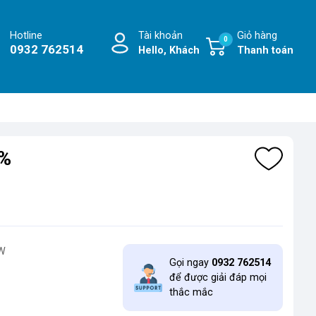
Hotline
Tài khoản
Giỏ hàng
0
0932 762514
Hello, Khách
Thanh toán
5%
8W
Gọi ngay
0932 762514
để được giải đáp mọi
thắc mắc