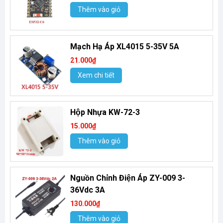
Thêm vào giỏ
Mạch Hạ Áp XL4015 5-35V 5A
21.000₫
Xem chi tiết
Hộp Nhựa KW-72-3
15.000₫
Thêm vào giỏ
Nguồn Chỉnh Điện Áp ZY-009 3-
36Vdc 3A
130.000₫
Thêm vào giỏ