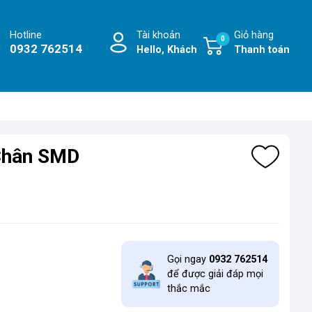
Hotline
Tài khoản
Giỏ hàng
0
0932 762514
Hello, Khách
Thanh toán
 Chân SMD
Gọi ngay
0932 762514
để được giải đáp mọi
thắc mắc