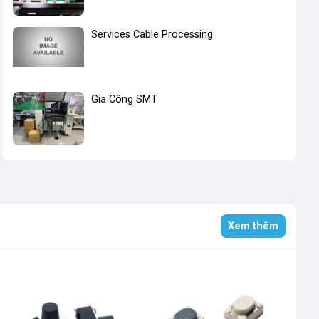
Services Cable Processing
Gia Công SMT
Xem thêm