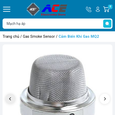
Hotline
Tài
0
G
0932
khoản
h
Hello,
T
762514
Khách
t
Trang chủ
/
Gas Smoke Sensor
/
Cảm Biến Khí Gas MQ2