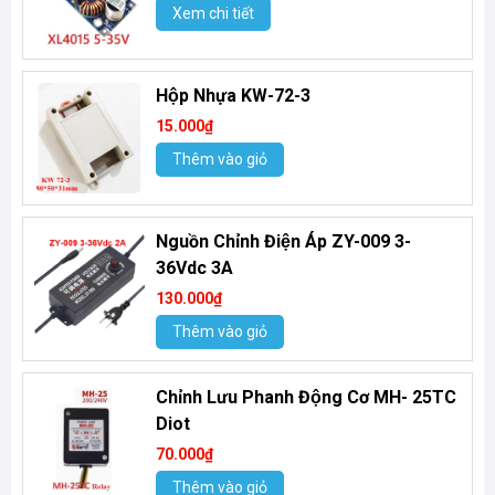
Xem chi tiết
Hộp Nhựa KW-72-3
15.000₫
Thêm vào giỏ
Nguồn Chỉnh Điện Áp ZY-009 3-
36Vdc 3A
130.000₫
Thêm vào giỏ
Chỉnh Lưu Phanh Động Cơ MH- 25TC
Diot
70.000₫
Thêm vào giỏ