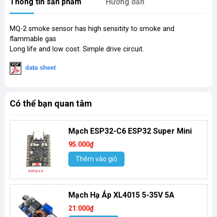
Thông tin sản phẩm
Hướng dẫn
MQ-2 smoke sensor has high sensitity to smoke and
flammable gas
Long life and low cost. Simple drive circuit.
​
data sheet
Có thể bạn quan tâm
Mạch ESP32-C6 ESP32 Super Mini
95.000₫
Thêm vào giỏ
Mạch Hạ Áp XL4015 5-35V 5A
21.000₫