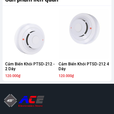
Cảm Biến Khói PTSD-212 -
Cảm Biến Khói PTSD-212 4
M
2 Dây
Dây
L
120.000₫
120.000₫
2