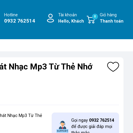
Hotline
Tài khoản
Giỏ hàng
0
0932 762514
Hello, Khách
Thanh toán
át Nhạc Mp3 Từ Thẻ Nhớ
hát Nhạc Mp3 Từ Thẻ
Gọi ngay
0932 762514
để được giải đáp mọi
thắc mắc