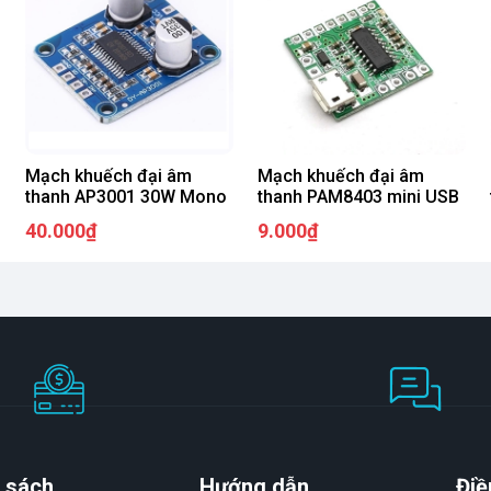
Mạch khuếch đại âm
Mạch khuếch đại âm
thanh AP3001 30W Mono
thanh PAM8403 mini USB
40.000₫
9.000₫
 sách
Hướng dẫn
Điề