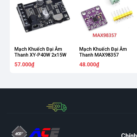
Mạch Khuếch Đại Âm
Mạch Khuếch Đại Âm
Thanh XY-P40W 2x15W
Thanh MAX98357
57.000₫
48.000₫
Chính