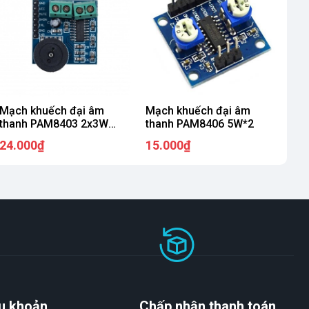
Mạch khuếch đại âm
Mạch khuếch đại âm
thanh PAM8403 2x3W
thanh PAM8406 5W*2
Class D
24.000₫
15.000₫
u khoản
Chấp nhận thanh toán