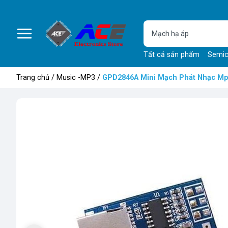
Tất cả sản phẩm
Semic
Trang chủ
/
Music -MP3
/
GPD2846A Mini Mạch Phát Nhạc Mp