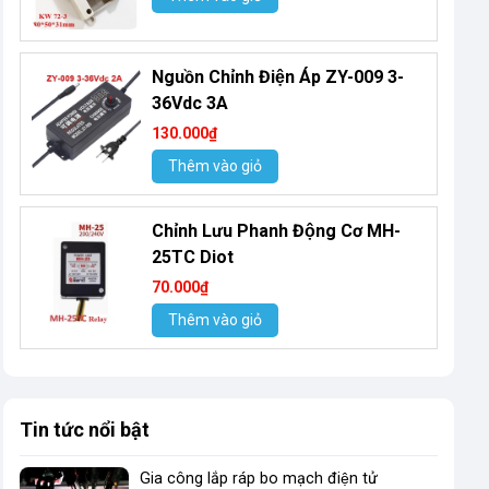
Nguồn Chỉnh Điện Áp ZY-009 3-
36Vdc 3A
130.000₫
Thêm vào giỏ
Chỉnh Lưu Phanh Động Cơ MH-
25TC Diot
70.000₫
Thêm vào giỏ
Tin tức nổi bật
Gia công lắp ráp bo mạch điện tử