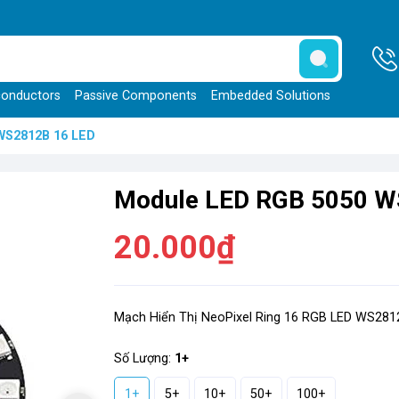
onductors
Passive Components
Embedded Solutions
WS2812B 16 LED
Module LED RGB 5050 W
20.000₫
Mạch Hiển Thị NeoPixel Ring 16 RGB LED WS281
Số Lượng:
1+
1+
5+
10+
50+
100+