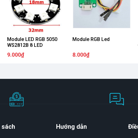
Module LED RGB 5050
Module RGB Led
WS2812B 8 LED
9.000₫
8.000₫
 sách
Hướng dẫn
Điề