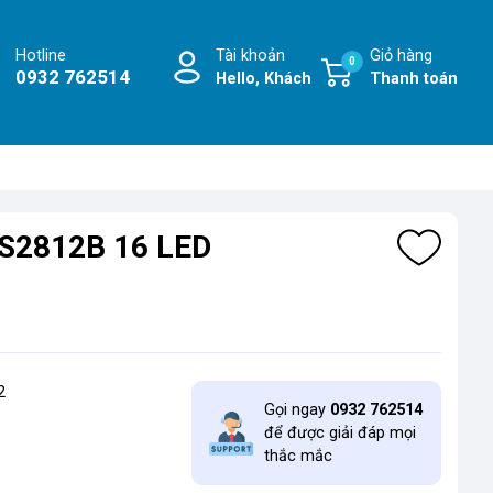
Hotline
Tài khoản
Giỏ hàng
0
0932 762514
Hello, Khách
Thanh toán
S2812B 16 LED
2
Gọi ngay
0932 762514
để được giải đáp mọi
thắc mắc