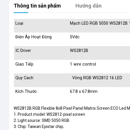
Thông tin sản phẩm
Hướng dẫn
Loại
Mạch LED RGB 5050 WS2812B 
Điện Áp Hoạt Động
5Vdc
IC Driver
WS2812B
Giao Tiếp
1 wire control
Quy Cach
Vòng RGB WS2812 16 LED
Kích Thước
67.8 x 67.8mm
WS2812B RGB Flexible 8x8 Pixel Panel Matrix Screen ECO Led 
1. Product model: WS2812-pixel screen
2. Light source: SMD 5050 RGB
3. Chip: Taiwan Epistar chip;