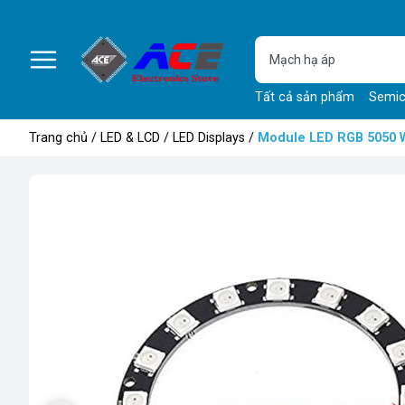
Tất cả sản phẩm
Semic
Trang chủ
/
LED & LCD
/
LED Displays
/
Module LED RGB 5050 