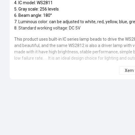
4. IC model: WS2811
5. Gray scale: 256 levels
6. Beam angle: 180°
7. Luminous color: can be adjusted to white, red, yellow, blue, gre
8. Standard working voltage: DC 5V
This product uses built-in IC series lamp beads to drive the WS2
and beautiful, and the same WS2812 is also a driver lamp with 
made with it have high brightness, stable performance, simple 
low failure rate. . . It is an ideal design choice for lighting and out
Xem