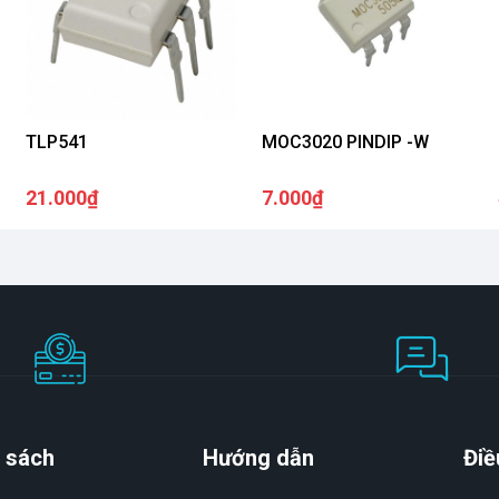
TLP541
MOC3020 PINDIP -W
21.000₫
7.000₫
 sách
Hướng dẫn
Điề