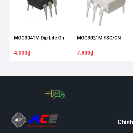
MOC3041M Dip Lite On
MOC3021M FSC/ON
4.000₫
7.800₫
Chính