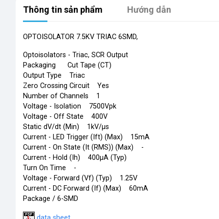
Thông tin sản phẩm
Hướng dẫn
OPTOISOLATOR 7.5KV TRIAC 6
Optoisolators - Triac, SCR Output
Packaging Cut Tape (CT)
Output Type Triac
Zero Crossing Circuit Yes
Number of Channels 1
Voltage - Isolation 7500Vpk
Voltage - Off State 400V
Static dV/dt (Min) 1kV/µs
Current - LED Trigger (Ift) (Max) 15mA
Current - On State (It (RMS)) (Max) -
Current - Hold (Ih) 400µA (Typ)
Turn On Time -
Voltage - Forward (Vf) (Typ) 1.25V
Current - DC Forward (If) (Max) 60mA
Package / 6-SMD
data sheet