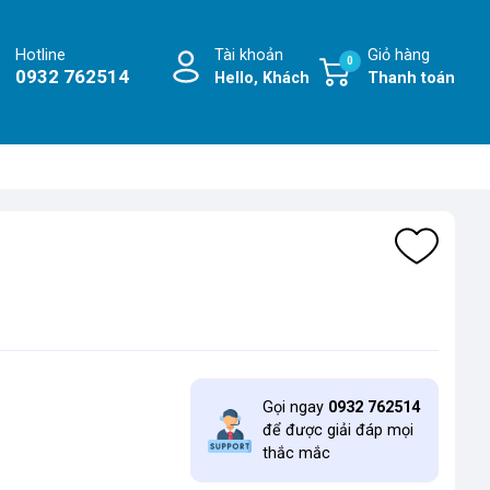
Hotline
Tài khoản
Giỏ hàng
0
0932 762514
Hello, Khách
Thanh toán
Gọi ngay
0932 762514
để được giải đáp mọi
thắc mắc