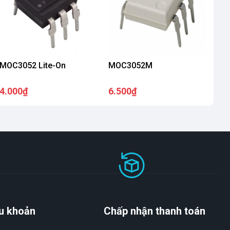
MOC3052 Lite-On
MOC3052M
4.000₫
6.500₫
u khoản
Chấp nhận thanh toán