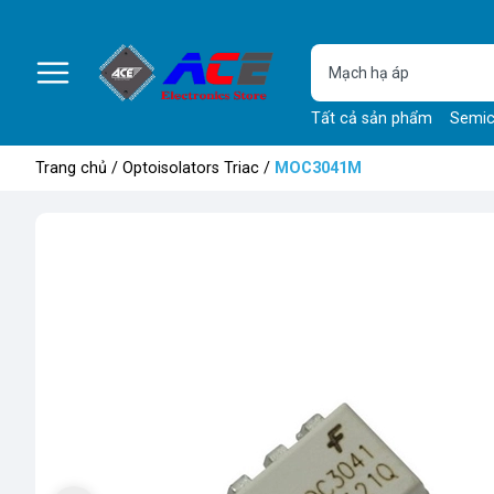
Tất cả sản phẩm
Semic
Trang chủ
/
Optoisolators Triac
/
MOC3041M