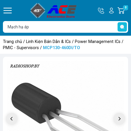
Hotline
Tài
0
G
0932
khoản
h
Hello,
T
762514
Khách
t
Trang chủ
/
Linh Kiện Bán Dẫn & ICs
/
Power Management ICs
/
PMIC - Supervisors
/
MCP130-460DI/TO