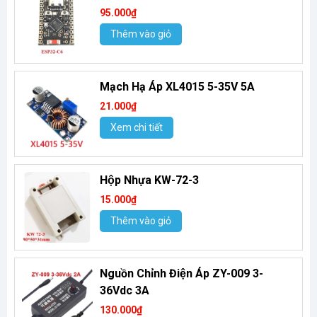
95.000₫
Thêm vào giỏ
Mạch Hạ Áp XL4015 5-35V 5A
21.000₫
Xem chi tiết
Hộp Nhựa KW-72-3
15.000₫
Thêm vào giỏ
Nguồn Chỉnh Điện Áp ZY-009 3-
36Vdc 3A
130.000₫