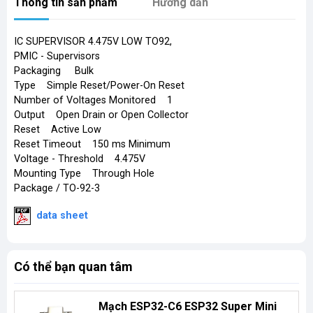
Thông tin sản phẩm
Hướng dẫn
IC SUPERVISOR 4.475V LOW TO92,
PMIC - Supervisors
Packaging Bulk
Type Simple Reset/Power-On Reset
Number of Voltages Monitored 1
Output Open Drain or Open Collector
Reset Active Low
Reset Timeout 150 ms Minimum
Voltage - Threshold 4.475V
Mounting Type Through Hole
Package / TO-92-3
​
data sheet
Có thể bạn quan tâm
Mạch ESP32-C6 ESP32 Super Mini