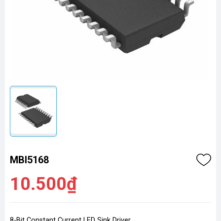
MBI5168
10.500₫
8-Bit Constant Current LED Sink Driver