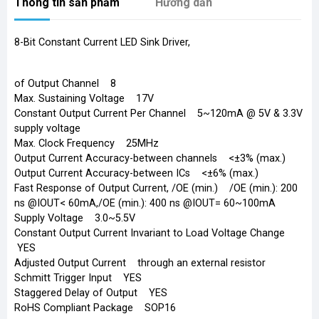
Thông tin sản phẩm
Hướng dẫn
8-Bit Constant Current LED Sink Driver,
of Output Channel 8
Max. Sustaining Voltage 17V
Constant Output Current Per Channel 5~120mA @ 5V & 3.3V
supply voltage
Max. Clock Frequency 25MHz
Output Current Accuracy-between channels <±3% (max.)
Output Current Accuracy-between ICs <±6% (max.)
Fast Response of Output Current, /OE (min.) /OE (min.): 200
ns @IOUT< 60mA,/OE (min.): 400 ns @IOUT= 60~100mA
Supply Voltage 3.0~5.5V
Constant Output Current Invariant to Load Voltage Change
YES
Adjusted Output Current through an external resistor
Schmitt Trigger Input YES
Staggered Delay of Output YES
RoHS Compliant Package SOP16