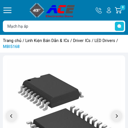
Hotline
Tài
0
G
0932
khoản
h
Hello,
T
762514
Khách
t
Trang chủ
/
Linh Kiện Bán Dẫn & ICs
/
Driver ICs
/
LED Drivers
/
MBI5168