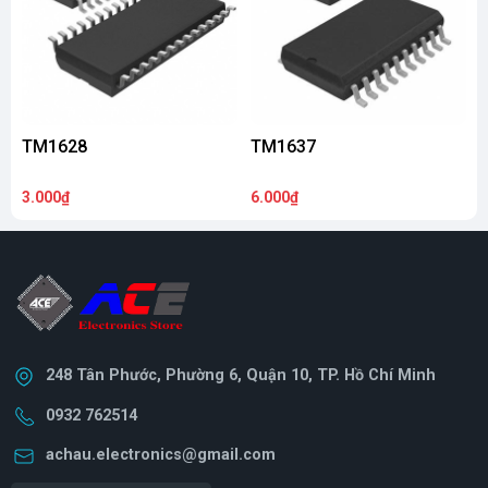
TM1628
TM1637
3.000₫
6.000₫
6
248 Tân Phước, Phường 6, Quận 10, TP. Hồ Chí Minh
0932 762514
achau.electronics@gmail.com