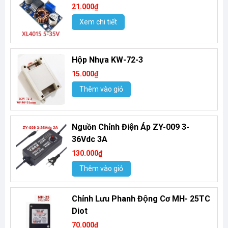
21.000₫
Xem chi tiết
Hộp Nhựa KW-72-3
15.000₫
Thêm vào giỏ
Nguồn Chỉnh Điện Áp ZY-009 3-
36Vdc 3A
130.000₫
Thêm vào giỏ
Chỉnh Lưu Phanh Động Cơ MH- 25TC
Diot
70.000₫