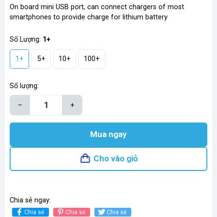
On board mini USB port, can connect chargers of most
smartphones to provide charge for lithium battery
Số Lượng:
1+
1+
5+
10+
100+
Số lượng:
–
+
Mua ngay
Cho vào giỏ
Chia sẻ ngay:
Chia sẻ
Chia sẻ
Chia sẻ