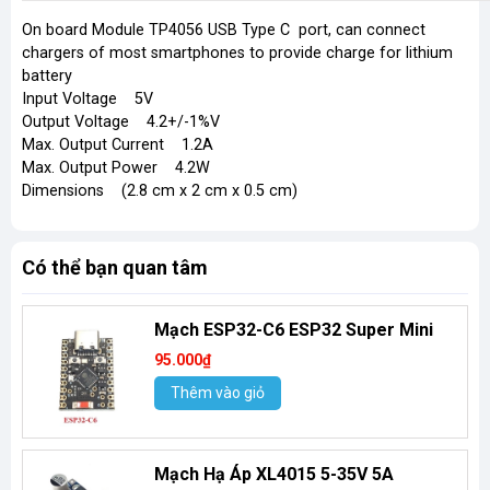
On board Module TP4056 USB Type C port, can connect
chargers of most smartphones to provide charge for lithium
battery
Input Voltage 5V
Output Voltage 4.2+/-1%V
Max. Output Current 1.2A
Max. Output Power 4.2W
Dimensions (2.8 cm x 2 cm x 0.5 cm)
Có thể bạn quan tâm
Mạch ESP32-C6 ESP32 Super Mini
95.000₫
Thêm vào giỏ
Mạch Hạ Áp XL4015 5-35V 5A