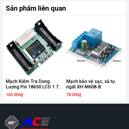
Sản phẩm liên quan
Mạch Kiểm Tra Dung
Mạch bảo vệ sạc, xả tự
Lượng Pin 18650 LCD 1.77
ngắt XH-M608-B
Inch Type-C
160.000₫
78.000₫
7