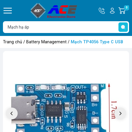
Hotline
Tài
0
G
0932
khoản
h
Hello,
T
762514
Khách
t
Trang chủ
/
Battery Management
/
Mạch TP4056 Type C USB