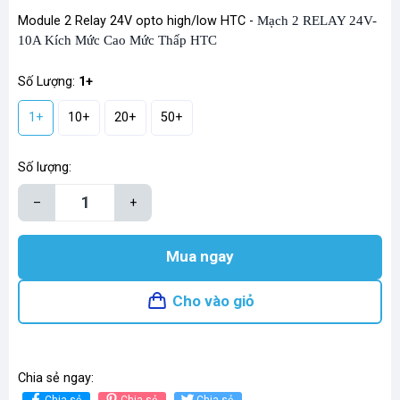
Module 2 Relay 24V opto high/low HTC -
Mạch 2 RELAY 24V-
10A Kích Mức Cao Mức Thấp HTC
Số Lượng:
1+
1+
10+
20+
50+
Số lượng:
–
+
Mua ngay
Cho vào giỏ
Chia sẻ ngay:
Chia sẻ
Chia sẻ
Chia sẻ