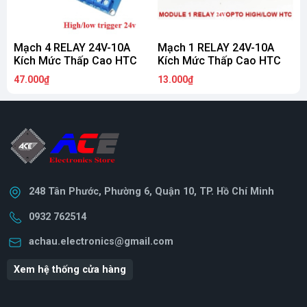
Mạch 4 RELAY 24V-10A
Mạch 1 RELAY 24V-10A
Kích Mức Thấp Cao HTC
Kích Mức Thấp Cao HTC
Đ
47.000₫
13.000₫
1
248 Tân Phước, Phường 6, Quận 10, TP. Hồ Chí Minh
0932 762514
achau.electronics@gmail.com
Xem hệ thống cửa hàng