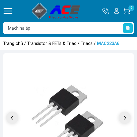
Hotline
Tài
0
G
0932
khoản
h
Hello,
T
762514
Khách
t
Trang chủ
/
Transistor & FETs & Triac
/
Triacs
/
MAC223A6