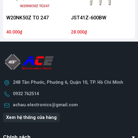
W20NK50Z TO 247
JST41Z-600BW
40.000₫
28.000₫
6
248 Tân Phước, Phường 6, Quận 10, TP. Hồ Chí Minh
0932 762514
achau.electronics@gmail.com
Xem hệ thống cửa hàng
Chính sách