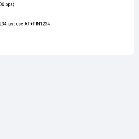
00 bps)
1234 just use AT+PIN1234