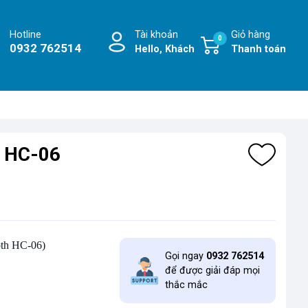
Hotline
Tài khoản
Giỏ hàng
0
0932 762514
Hello, Khách
Thanh toán
h HC-06
oth HC-06)
Gọi ngay
0932 762514
để được giải đáp mọi
thắc mắc