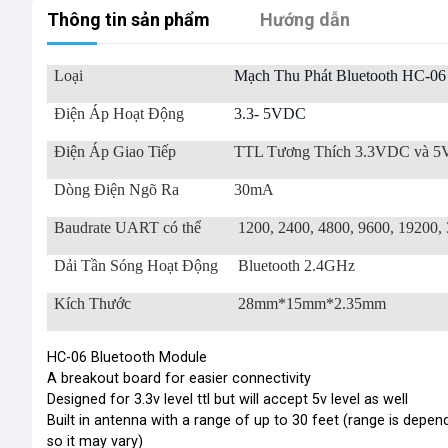
Thông tin sản phẩm
Hướng dẫn
Loại
Mạch Thu Phát Bluetooth HC-06
Điện Áp Hoạt Động
3.3- 5VDC
Điện Áp Giao Tiếp
TTL Tương Thích 3.3VDC và 
Dòng Điện Ngõ Ra
30mA
Baudrate UART có thể
1200, 2400, 4800, 9600, 19200,
Dải Tần Sóng Hoạt Động
Bluetooth 2.4GHz
Kích Thước
28mm*15mm*2.35mm
HC-06 Bluetooth Module
A breakout board for easier connectivity
Designed for 3.3v level ttl but will accept 5v level as well
Built in antenna with a range of up to 30 feet (range is depen
so it may vary)