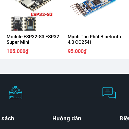
Module ESP32-S3 ESP32
Mạch Thu Phát Bluetooth
Super Mini
4.0 CC2541
105.000₫
95.000₫
 sách
Hướng dẫn
Điề