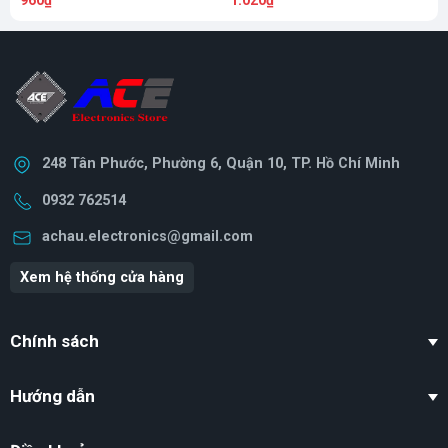
960₫
1.020₫
1
248 Tân Phước, Phường 6, Quận 10, TP. Hồ Chí Minh
0932 762514
achau.electronics@gmail.com
Xem hệ thống cửa hàng
Chính sách
Hướng dẫn