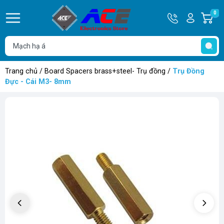
Hotline
Tài
0
G
0932
khoản
h
Hello,
T
762514
Khách
t
Trang chủ
/
Board Spacers brass+steel- Trụ đồng
/
Trụ Đồng
Đực - Cái M3- 8mm