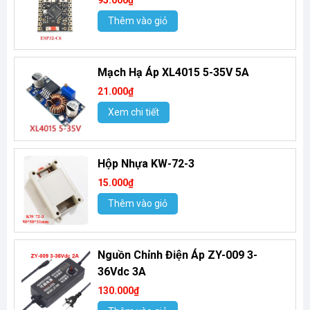
95.000₫
Thêm vào giỏ
Mạch Hạ Áp XL4015 5-35V 5A
21.000₫
Xem chi tiết
Hộp Nhựa KW-72-3
15.000₫
Thêm vào giỏ
Nguồn Chỉnh Điện Áp ZY-009 3-
36Vdc 3A
130.000₫