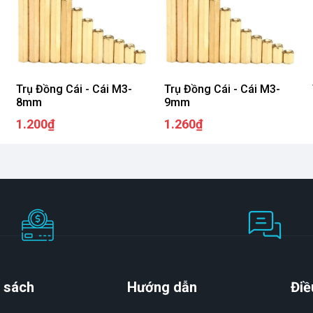
Trụ Đồng Cái - Cái M3-
Trụ Đồng Cái - Cái M3-
8mm
9mm
1.200₫
1.260₫
 sách
Hướng dẫn
Điề