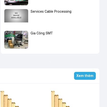
Services Cable Processing
Gia Công SMT
Xem thêm