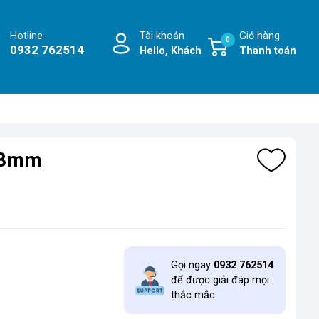
Hotline
Tài khoản
Giỏ hàng
0
0932 762514
Hello, Khách
Thanh toán
 18mm
Gọi ngay
0932 762514
để được giải đáp mọi
thắc mắc