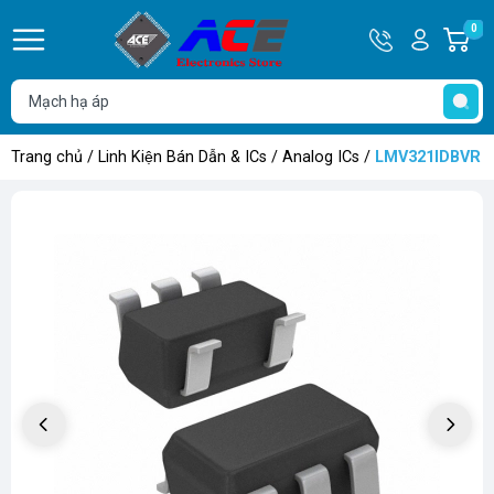
Hotline
Tài
0
G
0932
khoản
h
Hello,
T
762514
Khách
t
Trang chủ
/
Linh Kiện Bán Dẫn & ICs
/
Analog ICs
/
LMV321IDBVR