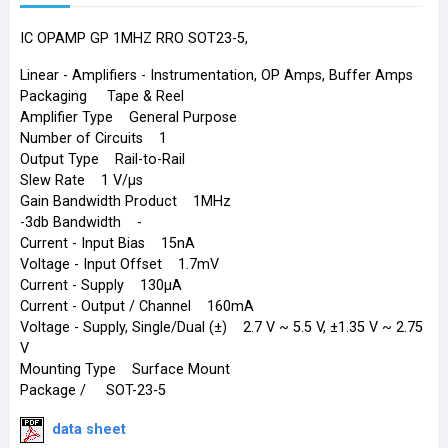
IC OPAMP GP 1MHZ RRO SOT23-5,
Linear - Amplifiers - Instrumentation, OP Amps, Buffer Amps
Packaging Tape & Reel
Amplifier Type General Purpose
Number of Circuits 1
Output Type Rail-to-Rail
Slew Rate 1 V/µs
Gain Bandwidth Product 1MHz
-3db Bandwidth -
Current - Input Bias 15nA
Voltage - Input Offset 1.7mV
Current - Supply 130µA
Current - Output / Channel 160mA
Voltage - Supply, Single/Dual (±) 2.7 V ~ 5.5 V, ±1.35 V ~ 2.75
V
Mounting Type Surface Mount
Package / SOT-23-5
data sheet