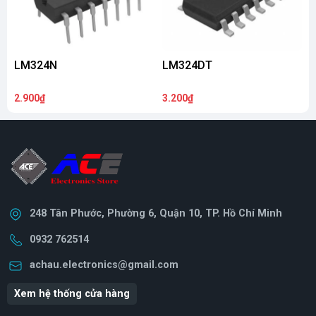
LM324N
LM324DT
2.900₫
3.200₫
2
248 Tân Phước, Phường 6, Quận 10, TP. Hồ Chí Minh
0932 762514
achau.electronics@gmail.com
Xem hệ thống cửa hàng