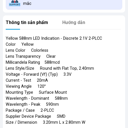
mắc
Thông tin sản phẩm
Hướng dẫn
Yellow 588nm LED Indication - Discrete 2.1V 2-PLCC
Color Yellow
Lens Color Colorless
Lens Transparency Clear
Millicandela Rating 588mcd
Lens Style/Size Round with Flat Top, 2.40mm
Voltage - Forward (Vf) (Typ) 3.3V
Current - Test 20mA
Viewing Angle 120°
Mounting Type Surface Mount
Wavelength - Dominant 588nm
Wavelength - Peak 590nm
Package / Case 2-PLCC
Supplier Device Package SMD
Size / Dimension 3.20mm L x 2.80mm W