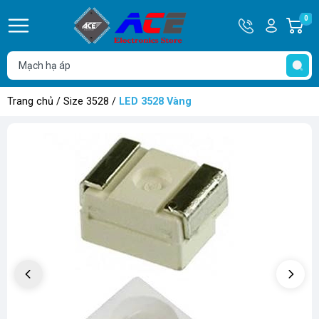
Hotline
Tài
0
G
0932
khoản
h
Hello,
T
762514
Khách
t
Trang chủ
/
Size 3528
/
LED 3528 Vàng