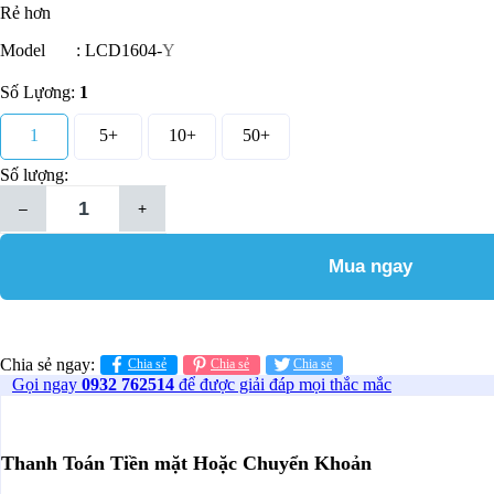
Rẻ hơn
Model : LCD1604-
Y
Số Lựơng:
1
1
5+
10+
50+
Số lượng:
–
+
Mua ngay
Chia sẻ ngay:
Chia sẻ
Chia sẻ
Chia sẻ
Gọi ngay
0932 762514
để được giải đáp mọi thắc mắc
Thanh Toán Tiền mặt Hoặc Chuyển Khoản