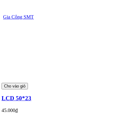
Gia Công SMT
Cho vào giỏ
LCD 50*23
45.000₫