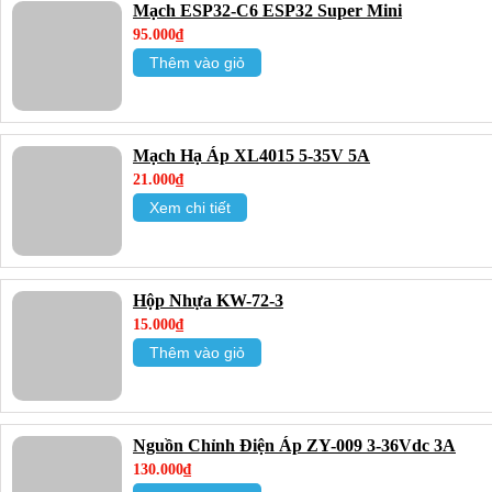
Mạch ESP32-C6 ESP32 Super Mini
95.000₫
Thêm vào giỏ
Mạch Hạ Áp XL4015 5-35V 5A
21.000₫
Xem chi tiết
Hộp Nhựa KW-72-3
15.000₫
Thêm vào giỏ
Nguồn Chỉnh Điện Áp ZY-009 3-36Vdc 3A
130.000₫