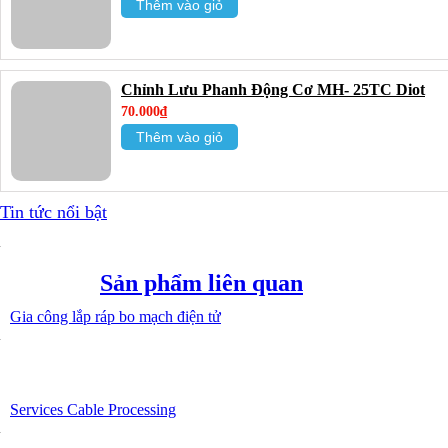
Thêm vào giỏ
Chỉnh Lưu Phanh Động Cơ MH- 25TC Diot
70.000₫
Thêm vào giỏ
Tin tức nổi bật
Sản phẩm liên quan
Gia công lắp ráp bo mạch điện tử
Services Cable Processing