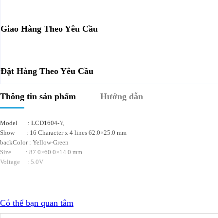
Giao Hàng Theo Yêu Cầu
Đặt Hàng Theo Yêu Cầu
Thông tin sản phẩm
Hướng dẫn
Model : LCD1604-
Y
,
Show : 16 Character x 4 lines 62.0×25.0 mm
backColor :
Yellow-Green
Size : 87.0×60.0×14.0 mm
Voltage : 5.0V
Có thể bạn quan tâm