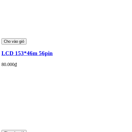
Cho vào giỏ
LCD 153*46m 56pin
80.000₫