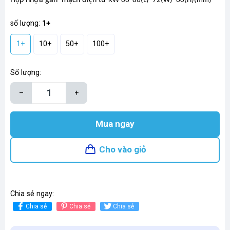
KW-86 86(L)*72(W)*60(H)(mm)
số lượng:
1+
1+
10+
50+
100+
Số lượng:
–
+
Mua ngay
Cho vào giỏ
Chia sẻ ngay:
Chia sẻ
Chia sẻ
Chia sẻ