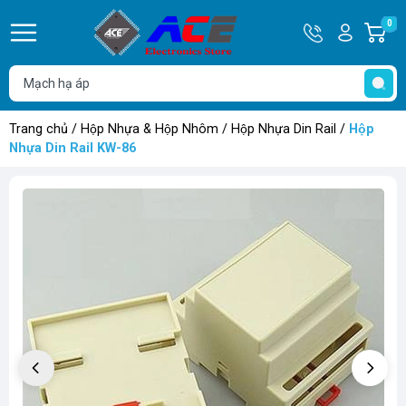
Hotline
Tài
0
G
0932
khoản
h
Hello,
T
762514
Khách
t
Trang chủ
/
Hộp Nhựa & Hộp Nhôm
/
Hộp Nhựa Din Rail
/
Hộp
Nhựa Din Rail KW-86