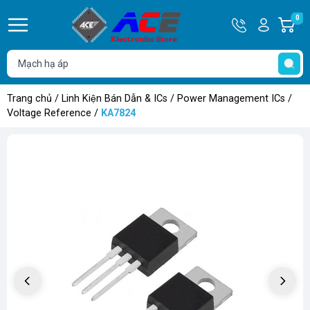
Hotline
Tài
0
G
0932
khoản
h
Hello,
T
762514
Khách
t
Trang chủ
/
Linh Kiện Bán Dẫn & ICs
/
Power Management ICs
/
Voltage Reference
/
KA7824