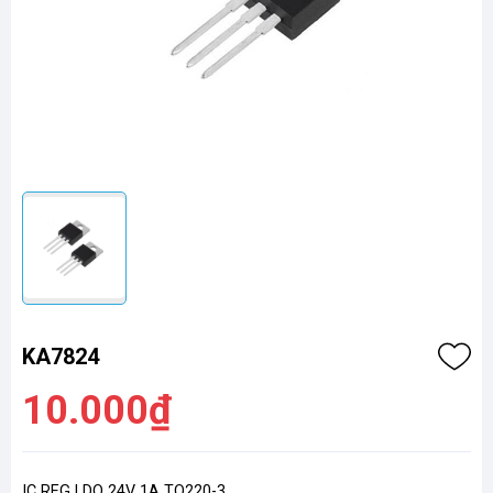
KA7824
10.000₫
IC REG LDO 24V 1A TO220-3