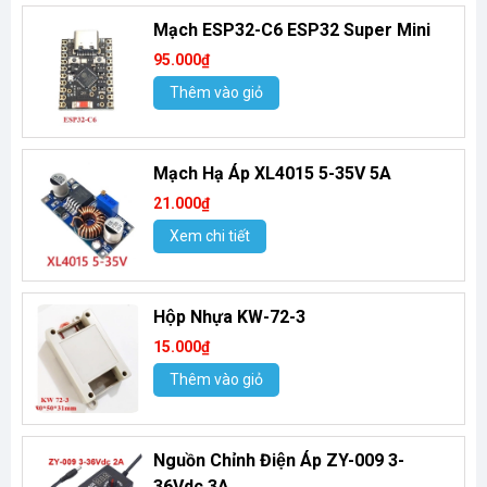
Mạch ESP32-C6 ESP32 Super Mini
95.000₫
Thêm vào giỏ
Mạch Hạ Áp XL4015 5-35V 5A
21.000₫
Xem chi tiết
Hộp Nhựa KW-72-3
15.000₫
Thêm vào giỏ
Nguồn Chỉnh Điện Áp ZY-009 3-
36Vdc 3A