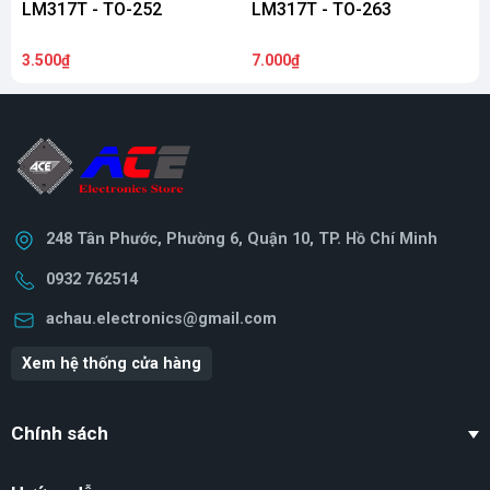
LM317T - TO-252
LM317T - TO-263
3.500₫
7.000₫
3
248 Tân Phước, Phường 6, Quận 10, TP. Hồ Chí Minh
0932 762514
achau.electronics@gmail.com
Xem hệ thống cửa hàng
Chính sách