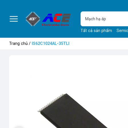
Tất cả sản phẩm
Semic
Trang chủ
/
IS62C1024AL-35TLI