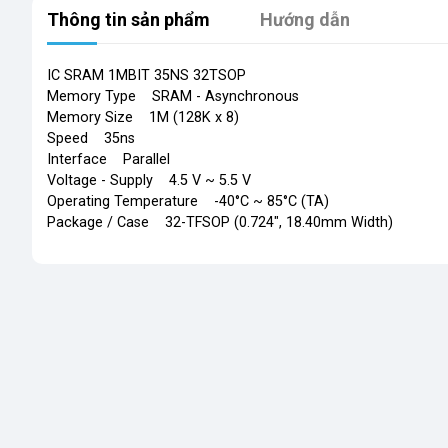
Thông tin sản phẩm
Hướng dẫn
IC SRAM 1MBIT 35NS 32TSOP
Memory Type SRAM - Asynchronous
Memory Size 1M (128K x 8)
Speed 35ns
Interface Parallel
Voltage - Supply 4.5 V ~ 5.5 V
Operating Temperature -40°C ~ 85°C (TA)
Package / Case 32-TFSOP (0.724", 18.40mm Width)