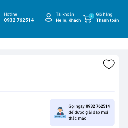
Hotline
Tài khoản
Giỏ hàng
0
0932 762514
Hello, Khách
Thanh toán
Gọi ngay
0932 762514
để được giải đáp mọi
thắc mắc