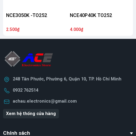
NCE3050K -TO252
NCE40P40K TO252
2.500₫
4.000₫
1
248 Tân Phước, Phường 6, Quận 10, TP. Hồ Chí Minh
0932 762514
achau.electronics@gmail.com
Xem hệ thống cửa hàng
Chính sách