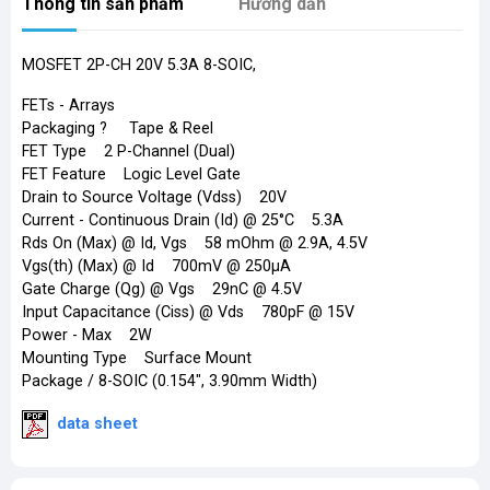
Thông tin sản phẩm
Hướng dẫn
MOSFET 2P-CH 20V 5.3A 8-SOIC,
FETs - Arrays
Packaging ? Tape & Reel
FET Type 2 P-Channel (Dual)
FET Feature Logic Level Gate
Drain to Source Voltage (Vdss) 20V
Current - Continuous Drain (Id) @ 25°C 5.3A
Rds On (Max) @ Id, Vgs 58 mOhm @ 2.9A, 4.5V
Vgs(th) (Max) @ Id 700mV @ 250µA
Gate Charge (Qg) @ Vgs 29nC @ 4.5V
Input Capacitance (Ciss) @ Vds 780pF @ 15V
Power - Max 2W
Mounting Type Surface Mount
Package / 8-SOIC (0.154", 3.90mm Width)
data sheet