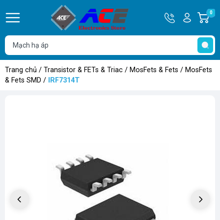
Hotline
Tài
0
G
0932
khoản
h
Hello,
T
762514
Khách
t
Trang chủ
/
Transistor & FETs & Triac
/
MosFets & Fets
/
MosFets
& Fets SMD
/
IRF7314T