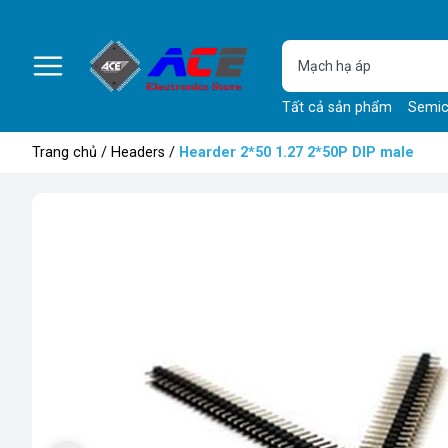
Tất cả sản phẩm
Semic
Trang chủ
/
Headers
/
Hearder 2*50 1.27 2*50P DIP male