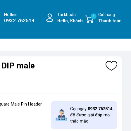
Hotline
Tài khoản
Giỏ hàng
0
0932 762514
Hello, Khách
Thanh toán
 DIP male
quare Male Pin Header
Gọi ngay
0932 762514
để được giải đáp mọi
thắc mắc