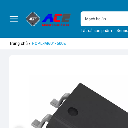
Tất cả sản phẩm
Semic
Trang chủ
/
HCPL-M601-500E