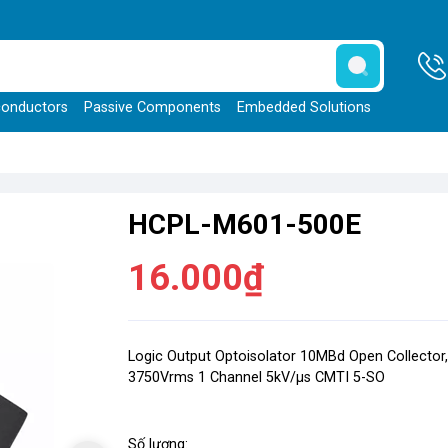
onductors
Passive Components
Embedded Solutions
HCPL-M601-500E
16.000₫
Logic Output Optoisolator 10MBd Open Collector
3750Vrms 1 Channel 5kV/µs CMTI 5-SO
Số lượng: