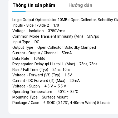
Thông tin sản phẩm
Hướng dẫn
Logic Output Optoisolator 10MBd Open Collector, Schottky
Inputs - Side 1/Side 2 1/0
Voltage - Isolation 3750Vrms
Common Mode Transient Immunity (Min) 5kV/µs
Input Type DC
Output Type Open Collector, Schottky Clamped
Current - Output / Channel 50mA
Data Rate 10MBd
Propagation Delay tpLH / tpHL (Max) 75ns, 75ns
Rise / Fall Time (Typ) 24ns, 10ns
Voltage - Forward (Vf) (Typ) 1.5V
Current - DC Forward (If) (Max) 20mA
Voltage - Supply 4.5 V ~ 5.5 V
Operating Temperature -40°C ~ 85°C
Mounting Type Surface Mount
Package / Case 6-SOIC (0.173", 4.40mm Width) 5 Leads