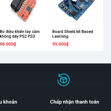
Bo điều khiển tay cầm
Board Shield kit Based
không dây PS2 PS3
Learning
96.000₫
95.000₫
u khoản
Chấp nhận thanh toán