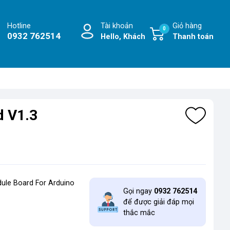
Hotline
Tài khoản
Giỏ hàng
0
0932 762514
Hello, Khách
Thanh toán
d V1.3
dule Board For Arduino
Gọi ngay
0932 762514
để được giải đáp mọi
thắc mắc