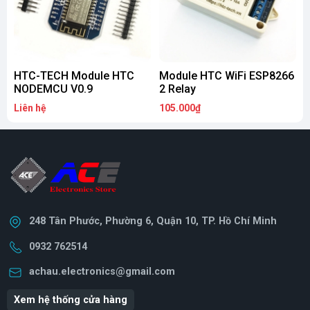
HTC-TECH Module HTC
Module HTC WiFi ESP8266
NODEMCU V0.9
2 Relay
Liên hệ
105.000₫
3
248 Tân Phước, Phường 6, Quận 10, TP. Hồ Chí Minh
0932 762514
achau.electronics@gmail.com
Xem hệ thống cửa hàng