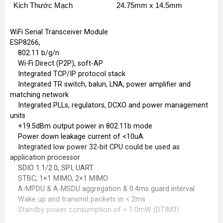
Kich Thước Mạch
24.75mm x 14.5mm
WiFi Serial Transceiver Module
ESP8266,
802.11 b/g/n
Wi-Fi Direct (P2P), soft-AP
Integrated TCP/IP protocol stack
Integrated TR switch, balun, LNA, power amplifier and
matching network
Integrated PLLs, regulators, DCXO and power management
units
+19.5dBm output power in 802.11b mode
Power down leakage current of <10uA
Integrated low power 32-bit CPU could be used as
application processor
SDIO 1.1/2.0, SPI, UART
STBC, 1×1 MIMO, 2×1 MIMO
A-MPDU & A-MSDU aggregation & 0.4ms guard interval
Wake up and transmit packets in < 2ms
Standby power consumption of < 1.0mW (DTIM3)