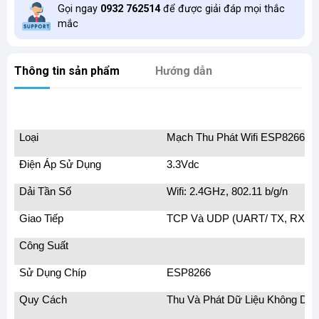
Gọi ngay
0932 762514
để được giải đáp mọi thắc
mắc
Thông tin sản phẩm
Hướng dẫn
Loại
Mạch Thu Phát
Wifi
ESP8266 E
Điện Áp Sử Dụng
3.3Vdc
Dải Tần Số
Wifi: 2.4GHz, 802.11 b/g/n
Giao Tiếp
TCP Và UDP
(
UART/
TX, RX
,)
Công Suất
Sử Dụng Chíp
ESP8266
Quy Cách
Thu Và Phát Dữ Liệu Không Dây