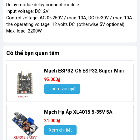
Delay modue:delay connect module
Input voltage: DC12V
Control voltage: AC 0~250V / max. 10A, DC 0~30V / max. 10A
the operating voltage: 12 volts DC; (otherwise 5V optional)
Max. load: 2200W
Có thể bạn quan tâm
Mạch ESP32-C6 ESP32 Super Mini
95.000₫
Thêm vào giỏ
Mạch Hạ Áp XL4015 5-35V 5A
21.000₫
Xem chi tiết