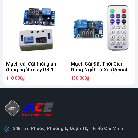
Mạch cài đặt thời gian
Mạch Cài Đặt Thời Gian
đóng ngắt relay RB-1
Đóng Ngắt Từ Xa (Remote
N
Điều Khiển )
110.000₫
150.000₫
5
248 Tân Phước, Phường 6, Quận 10, TP. Hồ Chí Minh