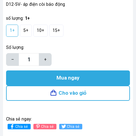
D12-5V- áp điện còi báo động
số lượng:
1+
1+
5+
10+
15+
Số lượng:
–
+
Mua ngay
Cho vào giỏ
Chia sẻ ngay:
Chia sẻ
Chia sẻ
Chia sẻ