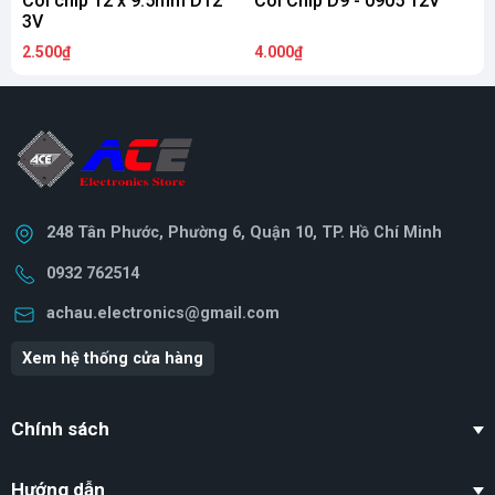
Còi chíp 12 x 9.5mm D12
Còi Chip D9 - 0905 12V
C
3V
2.500₫
4.000₫
4
248 Tân Phước, Phường 6, Quận 10, TP. Hồ Chí Minh
0932 762514
achau.electronics@gmail.com
Xem hệ thống cửa hàng
Chính sách
Hướng dẫn