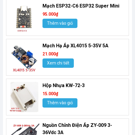
Mạch ESP32-C6 ESP32 Super Mini
95.000₫
Thêm vào giỏ
Mạch Hạ Áp XL4015 5-35V 5A
21.000₫
Xem chi tiết
Hộp Nhựa KW-72-3
15.000₫
Thêm vào giỏ
Nguồn Chỉnh Điện Áp ZY-009 3-
36Vdc 3A