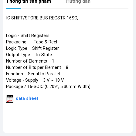
Thông tin sản phẩm
Hướng dẫn
IC SHIFT/STORE BUS REGSTR 16SO,
Logic - Shift Registers
Packaging Tape & Reel
Logic Type Shift Register
Output Type Tri-State
Number of Elements 1
Number of Bits per Element 8
Function Serial to Parallel
Voltage - Supply 3 V ~ 18 V
Package / 16-SOIC (0.209", 5.30mm Width)
data sheet