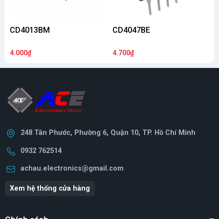
CD4013BM
CD4047BE
4.000₫
4.700₫
3
248 Tân Phước, Phường 6, Quận 10, TP. Hồ Chí Minh
0932 762514
achau.electronics@gmail.com
Xem hệ thống cửa hàng