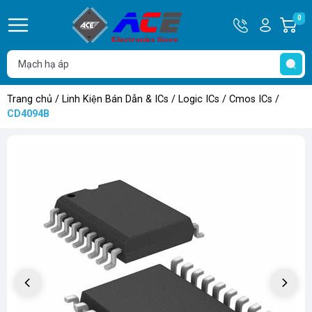
Hotline
Tài
0
G
0932
khoản
h
Hello,
T
762514
Khách
t
Trang chủ
/
Linh Kiện Bán Dẫn & ICs
/
Logic ICs
/
Cmos ICs
/
CD4094B