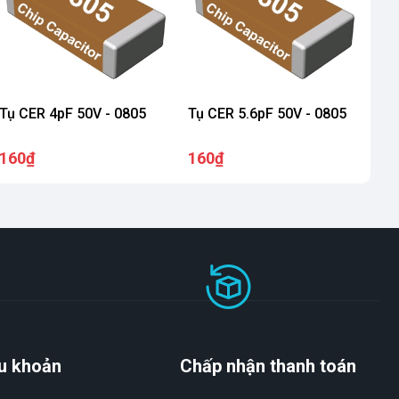
Tụ CER 4pF 50V - 0805
Tụ CER 5.6pF 50V - 0805
160₫
160₫
u khoản
Chấp nhận thanh toán