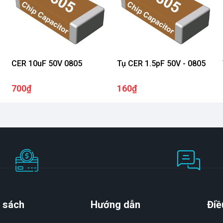
CER 10uF 50V 0805
Tụ CER 1.5pF 50V - 0805
700₫
160₫
 sách
Hướng dẫn
Điề