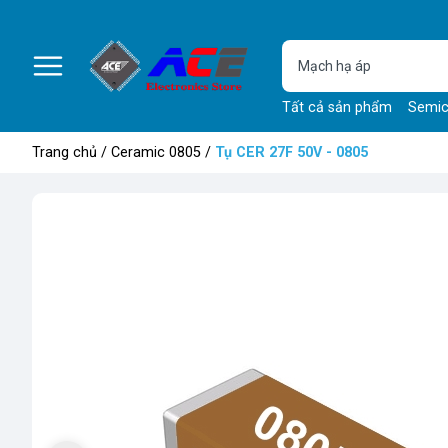
Tất cả sản phẩm
Semic
Trang chủ
/
Ceramic 0805
/
Tụ CER 27F 50V - 0805