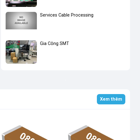
Services Cable Processing
Gia Công SMT
Xem thêm