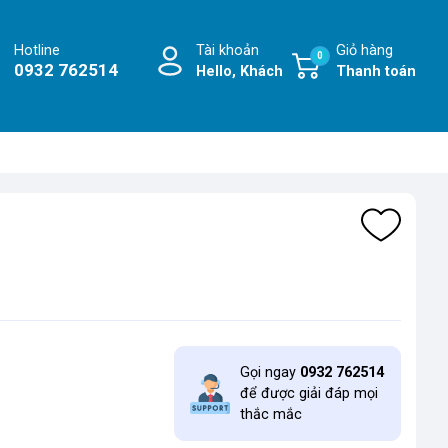
Hotline
Tài khoản
Giỏ hàng
0
0932 762514
Hello, Khách
Thanh toán
Gọi ngay
0932 762514
để được giải đáp mọi
thắc mắc