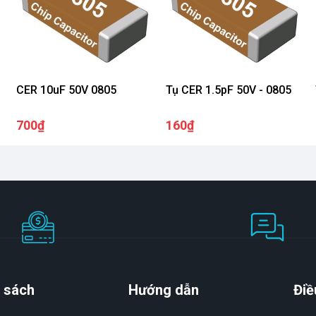
CER 10uF 50V 0805
Tụ CER 1.5pF 50V - 0805
700₫
160₫
 sách
Hướng dẫn
Điề