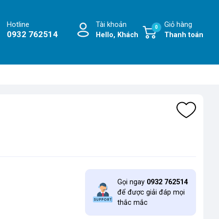
Hotline
Tài khoản
Giỏ hàng
0
0932 762514
Hello, Khách
Thanh toán
Gọi ngay
0932 762514
để được giải đáp mọi
thắc mắc