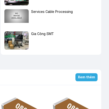
Services Cable Processing
Gia Công SMT
Xem thêm