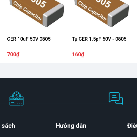
CER 10uF 50V 0805
Tụ CER 1.5pF 50V - 0805
700₫
160₫
 sách
Hướng dẫn
Điề