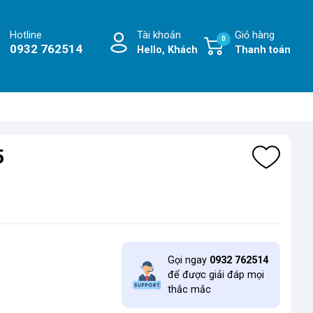
Hotline
Tài khoản
Giỏ hàng
0
0932 762514
Hello, Khách
Thanh toán
5
Gọi ngay
0932 762514
để được giải đáp mọi
thắc mắc