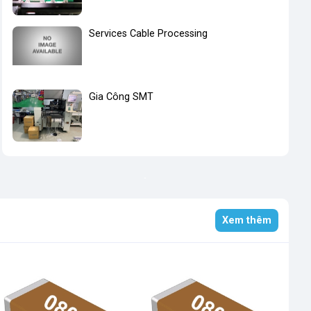
Services Cable Processing
Gia Công SMT
Xem thêm