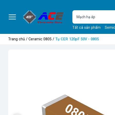
Tất cả sản phẩm
Semic
Trang chủ
/
Ceramic 0805
/
Tụ CER 120pF 50V - 0805