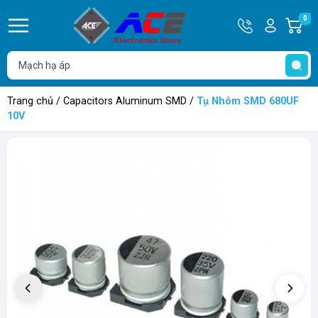
Hotline
Tài
0
G
0932
khoản
h
Hello,
T
762514
Khách
t
Trang chủ
/
Capacitors Aluminum SMD
/
Tụ Nhôm SMD 680UF
10V