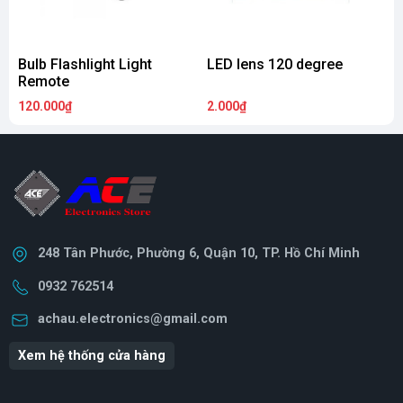
Bulb Flashlight Light
LED lens 120 degree
L
Remote
120.000₫
2.000₫
2
248 Tân Phước, Phường 6, Quận 10, TP. Hồ Chí Minh
0932 762514
achau.electronics@gmail.com
Xem hệ thống cửa hàng