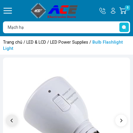
Hotline
Tài
0
G
0932
khoản
h
Hello,
T
762514
Khách
t
Trang chủ
/
LED & LCD
/
LED Power Supplies
/
Bulb Flashlight
Light