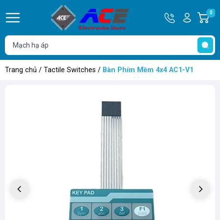
Hotline
Tài
0
G
0932
khoản
h
Hello,
T
762514
Khách
t
Trang chủ
/
Tactile Switches
/
Bàn Phím Mềm 4x4 AC1-V1