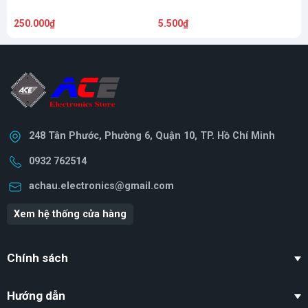
250.000₫
5.500₫
4
248 Tân Phước, Phường 6, Quận 10, TP. Hồ Chí Minh
0932 762514
achau.electronics@gmail.com
Xem hệ thống cửa hàng
Chính sách
Hướng dẫn