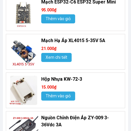
Mạch ESP32-C6 ESP32 Super Mini
95.000₫
Thêm vào giỏ
Mạch Hạ Áp XL4015 5-35V 5A
21.000₫
Xem chi tiết
Hộp Nhựa KW-72-3
15.000₫
Thêm vào giỏ
Nguồn Chỉnh Điện Áp ZY-009 3-
36Vdc 3A