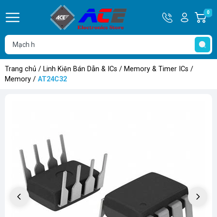
Hotline
Tài
0
G
0932
khoản
h
Hello,
T
762514
Khách
t
Trang chủ
/
Linh Kiện Bán Dẫn & ICs
/
Memory & Timer ICs
/
Memory
/
AT24C32