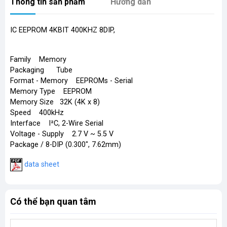
Thông tin sản phẩm
Hướng dẫn
IC EEPROM 4KBIT 400KHZ 8DIP,
Family Memory
Packaging Tube
Format - Memory EEPROMs - Serial
Memory Type EEPROM
Memory Size 32K (4K x 8)
Speed 400kHz
Interface I²C, 2-Wire Serial
Voltage - Supply 2.7 V ~ 5.5 V
Package / 8-DIP (0.300", 7.62mm)
data sheet
Có thể bạn quan tâm