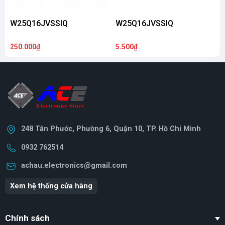
W25Q16JVSSIQ
W25Q16JVSSIQ
250.000₫
5.500₫
4
248 Tân Phước, Phường 6, Quận 10, TP. Hồ Chí Minh
0932 762514
achau.electronics@gmail.com
Xem hệ thống cửa hàng
Chính sách