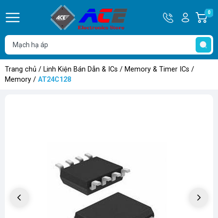
Hotline
Tài
0
G
0932
khoản
h
Hello,
T
762514
Khách
t
Trang chủ
/
Linh Kiện Bán Dẫn & ICs
/
Memory & Timer ICs
/
Memory
/
AT24C128