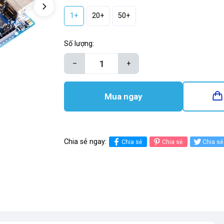
1+
20+
50+
Số lượng:
–
+
Mua ngay
Chia sẻ ngay:
Chia sẻ
Chia sẻ
Chia sẻ