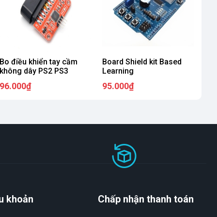
Bo điều khiển tay cầm
Board Shield kit Based
không dây PS2 PS3
Learning
96.000₫
95.000₫
u khoản
Chấp nhận thanh toán