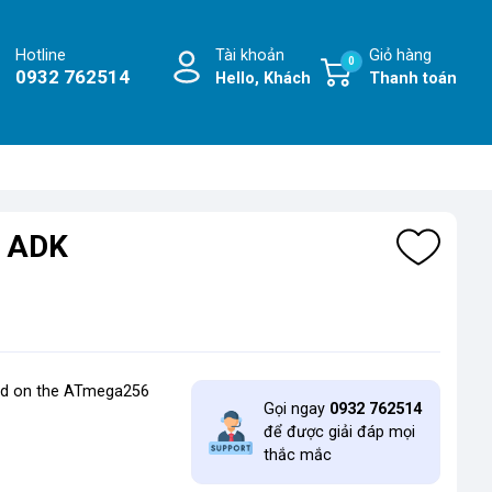
Hotline
Tài khoản
Giỏ hàng
0
0932 762514
Hello, Khách
Thanh toán
0 ADK
sed on the ATmega256
Gọi ngay
0932 762514
để được giải đáp mọi
thắc mắc