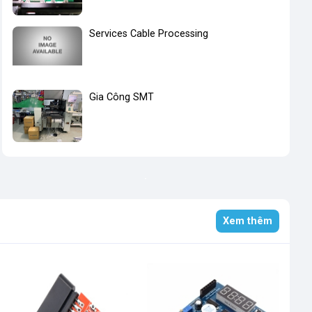
Services Cable Processing
Gia Công SMT
Xem thêm