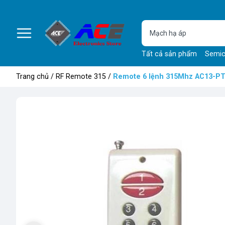
Tất cả sản phẩm
Semic
Trang chủ
/
RF Remote 315
/
Remote 6 lệnh 315Mhz AC13-P