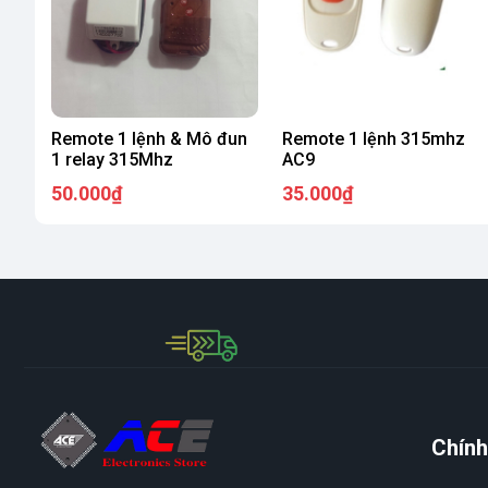
Remote 1 lệnh & Mô đun
Remote 1 lệnh 315mhz
1 relay 315Mhz
AC9
50.000₫
35.000₫
Chính