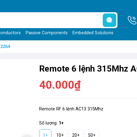
onductors
Passive Components
Embedded Solutions
T2264
Remote 6 lệnh 315Mhz 
40.000₫
Remote RF 6 lệnh AC13 315Mhz
Số lượng:
1+
1+
10+
20+
50+