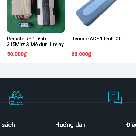
Remote RF 1 lệnh
Remote ACE 1 lệnh-GR
315Mhz & Mô đun 1 relay
50.000₫
60.000₫
 sách
Hướng dẫn
Điề