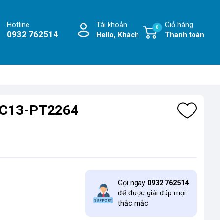
Hotline
Tài khoản
Giỏ hàng
0
0932 762514
Hello, Khách
Thanh toán
AC13-PT2264
Gọi ngay
0932 762514
để được giải đáp mọi
thắc mắc