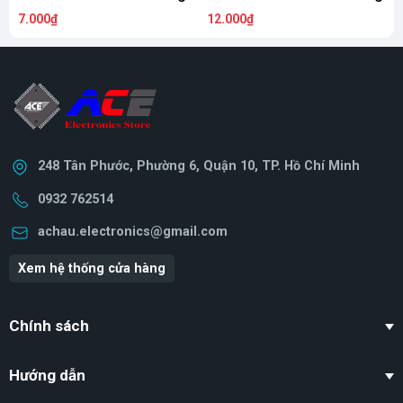
7.000₫
12.000₫
1
248 Tân Phước, Phường 6, Quận 10, TP. Hồ Chí Minh
0932 762514
achau.electronics@gmail.com
Xem hệ thống cửa hàng
Chính sách
Hướng dẫn