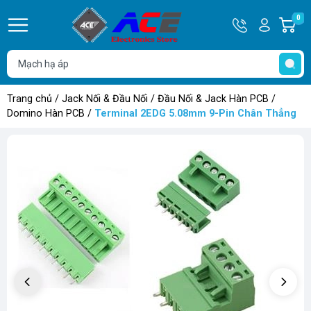
Hotline
Tài
0
G
0932
khoản
h
Hello,
T
762514
Khách
t
Trang chủ
/
Jack Nối & Đầu Nối
/
Đầu Nối & Jack Hàn PCB
/
Domino Hàn PCB
/
Terminal 2EDG 5.08mm 9-Pin Chân Thẳng